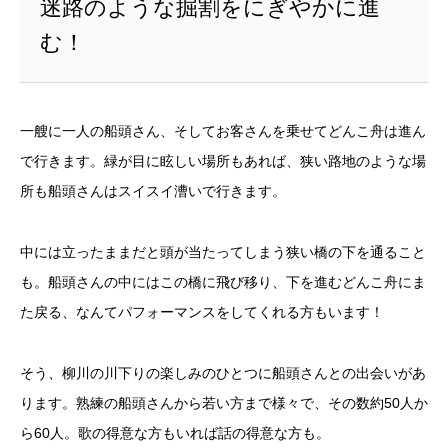
迷路のような掘割をにぎやかに進
む！
一艘に一人の船頭さん、そしてお客さんを乗せてどんこ舟は進ん
で行きます。緑が目に眩しい場所もあれば、狭い路地のような場
所も船頭さんはスイスイ漕いで行きます。
中には立ったままだと頭が当たってしまう狭い橋の下を通ること
も。船頭さんの中にはこの橋に飛び移り、下を進むどんこ舟にま
た戻る、なんてパフォーマンスをしてくれる方もいます！
そう、柳川の川下りの楽しみのひとつに船頭さんとの出会いがあ
ります。熟練の船頭さんから若い方まで様々で、その数約50人か
ら60人。歌の得意な方もいれば話の得意な方も。