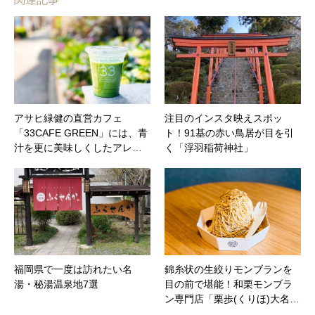
アサヒ緑健の直営カフェ
注目のインスタ映えスポッ
「33CAFE GREEN」には、青
ト！91基の赤い鳥居が目を引
汁を更に美味しくしたアレ…
く「浮羽稲荷神社」
福岡県で一度は訪れたい名
錦糸状の生絞りモンブランを
湯・秘湯温泉地7選
目の前で堪能！和栗モンブラ
ン専門店「栗歩(くりほ)大名…