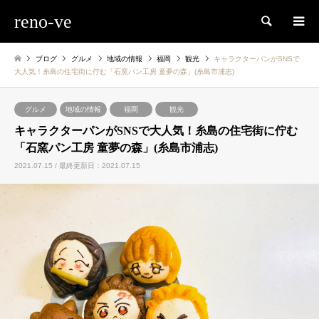
reno-ve
検索
ブログ
グルメ
地域の情報
福岡
観光
キャラクターパンがSNSで
大人気！糸島の住宅街に佇む「石窯パン工房 童夢の森」(糸島市浦志)
グルメ
地域の情報
福岡
観光
キャラクターパンがSNSで大人気！糸島の住宅街に佇む
「石窯パン工房 童夢の森」(糸島市浦志)
2021.07.15 / 最終更新日：2021.07.15