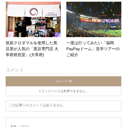
筑前クロダマルを使用した黒
一度は行ってみたい「福岡
豆茶が人気の「黒豆専門店 大
PayPayドーム」見学ツアーの
宰府焙煎堂」(大宰府)
ご紹介
コメント
コメント (0)
トラックバックは利用できません。
この記事へのコメントはありません。
名前
( 必須 )