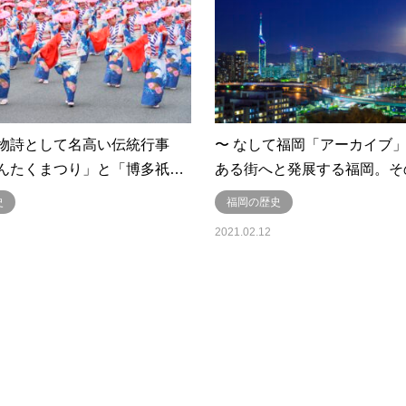
物詩として名高い伝統行事
〜 なして福岡「アーカイブ
んたくまつり」と「博多祇…
ある街へと発展する福岡。そ
史
福岡の歴史
2021.02.12