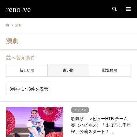
reno-ve
検索
演劇
演劇
並べ替え条件
新しい順
古い順
閲覧数順
3件中 1〜3件を表示
エンタメ
歌劇ザ・レビューHTB チーム
奏（ハピネス）「まぼろし千年
桜」公演スタート！…